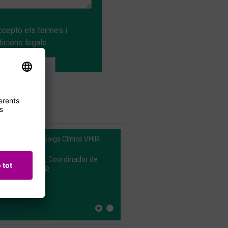
ccepto els
termes i
icions legals
ordinació d’Assaigs Clínics VHIR-
 Fran González, Coordinador de
ocència del VHIR.
)