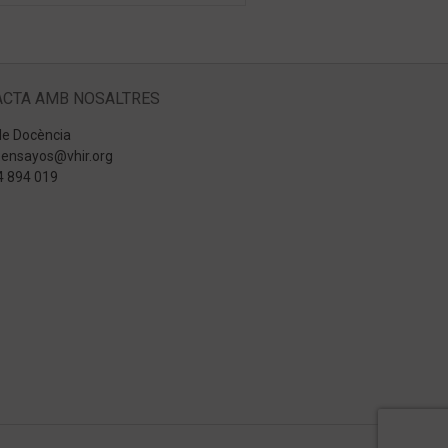
CTA AMB NOSALTRES
de Docència
.ensayos@vhir.org
4 894 019