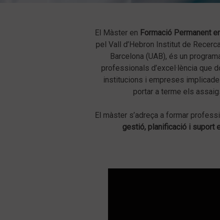
El Màster en
Formació Permanent en 
pel Vall d’Hebron Institut de Recerc
Barcelona (UAB), és un programa 
professionals d’excel·lència que do
institucions i empreses implicades
portar a terme els assaig
El màster s’adreça a formar profess
gestió, planificació i supor