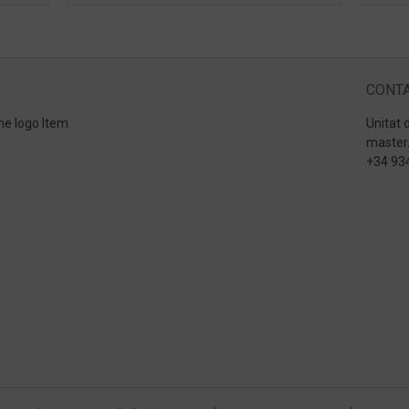
CONTA
me logo Item
Unitat 
master
+34 93