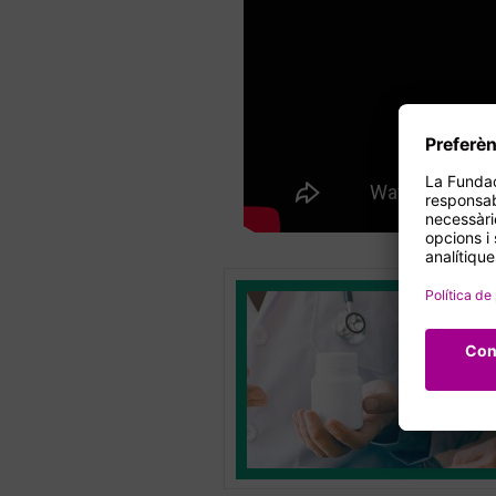
l Màster en Gestió i Coordinació
12 de gener a l’1 de setembre de