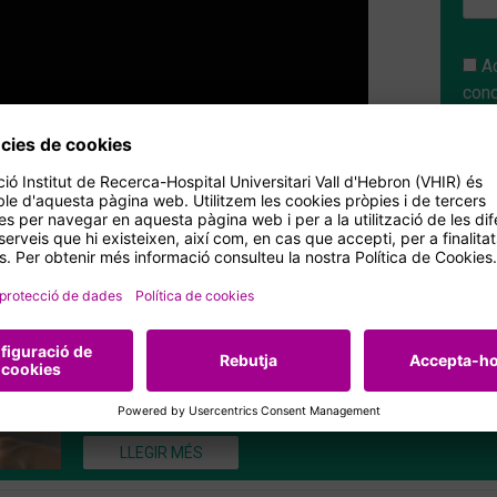
A
cond
Torna la sessió informativa virtual del Màster en Gestió i Co
UAB, pel curs 2026-2027.
Participen:
Dra. Inma Fuentes, Coordinadora del Màster; Dr.
l’assignatura de Pràctiques i Sara Bayarri, de la Unitat de D
Quan?
El 25 de febrer a partir de les 15h00 (Hora d’Espanya
LLEGIR MÉS