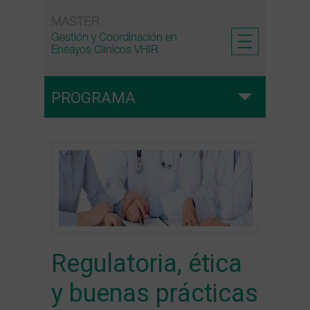
Skip
MASTER
to
Gestión y Coordinación en
content
Ensayos Clínicos VHIR
PROGRAMA
Programa
Regulatoria, ética y buenas prácticas en
ensayos clínicos
Metodología y diseño de ensayos clínicos
Regulatoria, ética
y buenas prácticas
Gestión y Coordinación de ensayos clínicos en
entornos hospitalarios