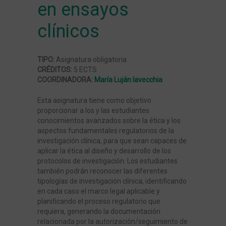
en ensayos
clínicos
Coordinación de Ensayos Clínicos en
Enfermedades Neurológicas y Salud Mental
TIPO:
Asignatura obligatoria
CRÉDITOS:
5 ECTS
Coordinación de Ensayos Clínicos en Oncología
COORDINADORA:
María Luján Iavecchia
y Hematología
Esta asignatura tiene como objetivo
proporcionar a los y las estudiantes
conocimientos avanzados sobre la ética y los
Coordinación de ensayo clínicos en
aspectos fundamentales regulatorios de la
enfermedades pediátricas, minoritarias y de
investigación clínica, para que sean capaces de
Salud de la mujer
aplicar la ética al diseño y desarrollo de los
protocolos de investigación. Los estudiantes
también podrán reconocer las diferentes
Coordinación de Ensayos Clínicos en
tipologías de investigación clínica, identificando
Enfermedades Crónicas y Prevalentes
en cada caso el marco legal aplicable y
planificando el proceso regulatorio que
requiera, generando la documentación
relacionada por la autorización/seguimiento de
Prácticas