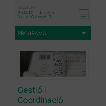
Skip
MÀSTER
to
Gestió i Coordinació en
content
Assaigs Clínics VHIR
PROGRAMA
Esquema
Regulatòria, ètica i bones pràctiques en assaigs
clínics
Metodologia i disseny d’assaigs clínics
Gestió i
Coordinació
Gestió i Coordinació d’assaigs clínics en entorns
hospitalaris