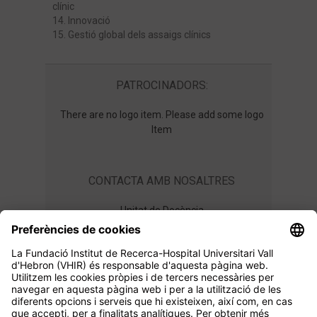
clínic
14. Innovació
15. Gestió global dels assaigs clínics
PATROCINADORS:
There are no logo item. Please add some logo
Item
CONTACTA AMB NOSALTRES
Unitat de Docència
master.ensayos@vhir.org
+34 934 894 019
SEGUEIX-NOS A: