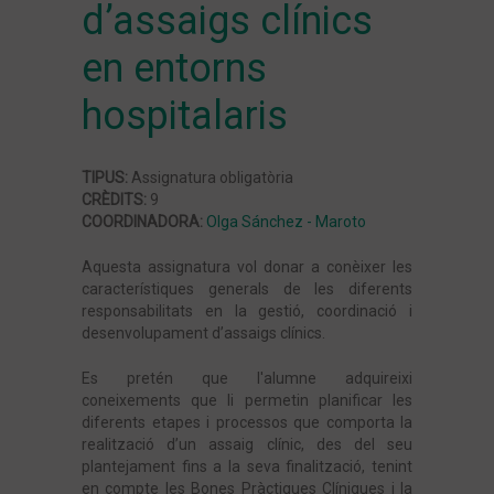
d’assaigs clínics
en entorns
Coordinació d’Assaigs Clínics en Malalties
Neurològiques i Salut Mental
hospitalaris
Coordinació d’Assaigs Clínics en Oncologia i
TIPUS:
Assignatura obligatòria
Hematología
CRÈDITS:
9
COORDINADORA:
Olga Sánchez - Maroto
Coordinació d’assaig clínics en malalties
Aquesta assignatura vol donar a conèixer les
característiques generals de les diferents
pediàtriques, minoritàries i Salut de la dona
responsabilitats en la gestió, coordinació i
desenvolupament d’assaigs clínics.
Coordinació d’Assaigs Clínics en Malalties
Es pretén que l'alumne adquireixi
Cròniques i Prevalents
coneixements que li permetin planificar les
diferents etapes i processos que comporta la
realització d’un assaig clínic, des del seu
Pràctiques
plantejament fins a la seva finalització, tenint
en compte les Bones Pràctiques Clíniques i la