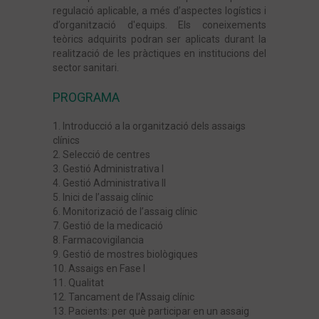
regulació aplicable, a més d’aspectes logístics i
Treball Fi de Máster (TFM)
d’organització d'equips. Els coneixements
teòrics adquirits podran ser aplicats durant la
realització de les pràctiques en institucions del
sector sanitari.
PROGRAMA
1. Introducció a la organització dels assaigs
clínics
2. Selecció de centres
3. Gestió Administrativa I
4. Gestió Administrativa II
5. Inici de l’assaig clínic
6. Monitorizació de l’assaig clínic
7. Gestió de la medicació
8. Farmacovigilancia
9. Gestió de mostres biològiques
10. Assaigs en Fase I
11. Qualitat
12. Tancament de l’Assaig clínic
13. Pacients: per què participar en un assaig